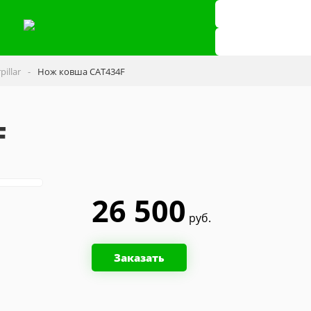
illar
Нож ковша CAT434F
F
26 500
руб.
Заказать