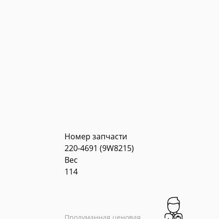
Отправить з
Номер запчасти
220-4691 (9W8215)
Вес
114
Продуманная ценовая